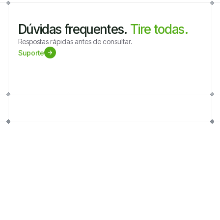
Dúvidas frequentes.
Tire todas.
Respostas rápidas antes de consultar.
Suporte